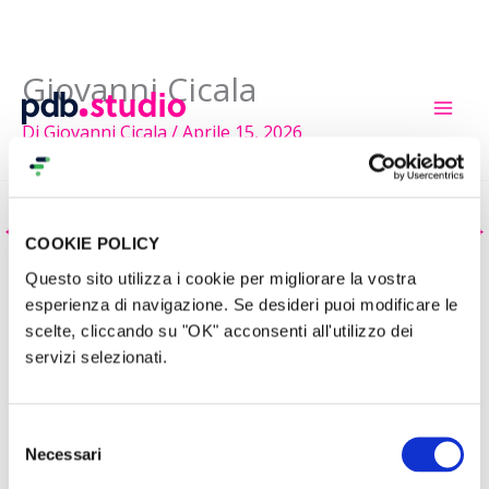
Giovanni Cicala
Vai
al
Di
Giovanni Cicala
/
Aprile 15, 2026
contenuto
←
Docente precedente
Docente successivo
→
COOKIE POLICY
Questo sito utilizza i cookie per migliorare la vostra
esperienza di navigazione. Se desideri puoi modificare le
scelte, cliccando su "OK" acconsenti all'utilizzo dei
servizi selezionati.
Selezione
Necessari
del
L’
Academy di Produzioni dal Basso
nasce per condividere
consenso